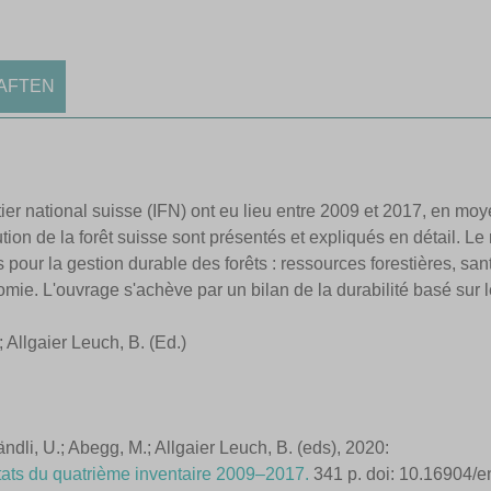
AFTEN
ier national suisse (IFN) ont eu lieu entre 2009 et 2017, en moy
volution de la forêt suisse sont présentés et expliqués en détail. 
 pour la gestion durable des forêts : ressources forestières, santé
omie. L'ouvrage s'achève par un bilan de la durabilité basé sur le
; Allgaier Leuch, B. (Ed.)
ändli, U.; Abegg, M.; Allgaier Leuch, B. (eds), 2020:
ultats du quatrième inventaire 2009–2017.
341 p. doi: 10.16904/e